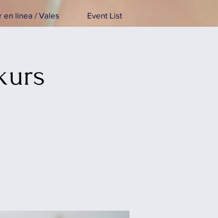
 en linea / Vales
Event List
kurs