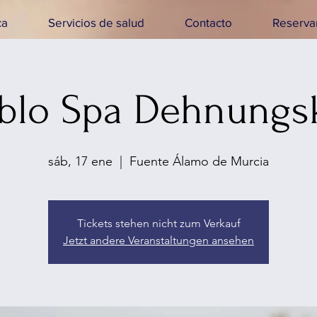
ca
Servicios de salud
Contacto
Reservar
blo Spa Dehnungs
sáb, 17 ene
  |  
Fuente Álamo de Murcia
Tickets stehen nicht zum Verkauf
Jetzt andere Veranstaltungen ansehen