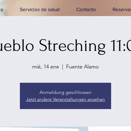
ca
Servicios de salud
Contacto
Reservar
ueblo Streching 11:
mié, 14 ene
  |  
Fuente Alamo
Anmeldung geschlossen
Jetzt andere Veranstaltungen ansehen