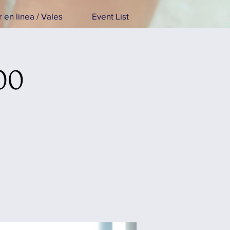
 en linea / Vales
Event List
00