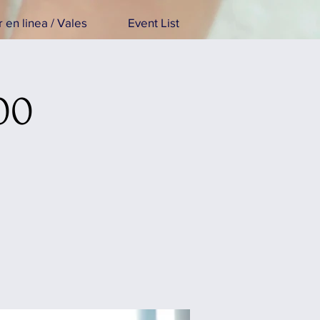
 en linea / Vales
Event List
00