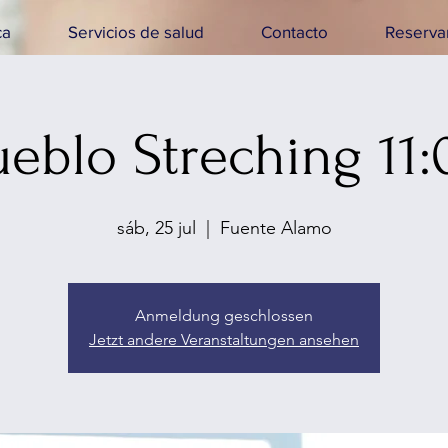
ca
Servicios de salud
Contacto
Reservar
ueblo Streching 11:
sáb, 25 jul
  |  
Fuente Alamo
Anmeldung geschlossen
Jetzt andere Veranstaltungen ansehen