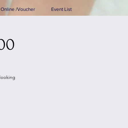
Online /Voucher
Event List
:00
 looking