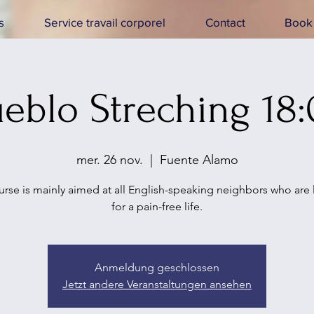
s
Service travail corporel
Contact
Book 
eblo Streching 18
mer. 26 nov.
  |  
Fuente Alamo
urse is mainly aimed at all English-speaking neighbors who are
for a pain-free life.
Anmeldung geschlossen
Jetzt andere Veranstaltungen ansehen