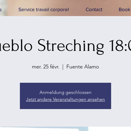
s
Service travail corporel
Contact
Book 
eblo Streching 18
mer. 25 févr.
  |  
Fuente Alamo
Anmeldung geschlossen
Jetzt andere Veranstaltungen ansehen