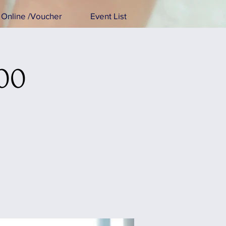
Online /Voucher
Event List
:00