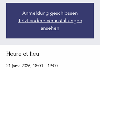
Anmeldung geschlossen
Jetzt andere Veranstaltungen
ansehen
Heure et lieu
21 janv. 2026, 18:00 – 19:00
Fuente Alamo, Calle Betanzos, 2, 30320
Fuente Alamo, Murcia, Spanien
Partager cet événement