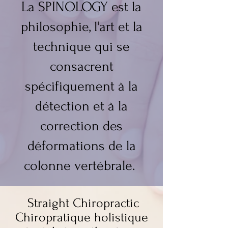
La SPINOLOGY est la
philosophie, l'art et la
technique qui se
consacrent
spécifiquement à la
détection et à la
correction des
déformations de la
colonne vertébrale.
Straight Chiropractic
Chiropratique holistique